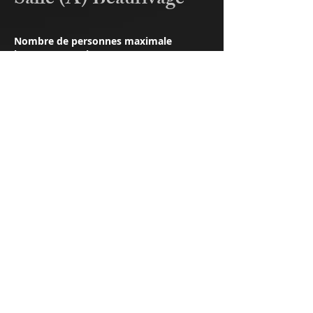
Salle (A) Beaurivage
​Nombre de personnes maximale
banquet : 120 (banquets)
Dimensions : 66' X 33'
​Prix : 360 $
Si vous recherchez une réception
luxueuse et réservée, cette salle est la
solution idéale. Sa grande fenêtre
illuminera votre arrivée et ses
dimensions assureront un événement
chaleureux.
Services offerts
:
informations
Bar
Cocktail hall