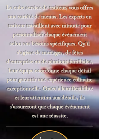
Le cube service de traiteur, vous offres
une variété de menus. Les experts en
traiteur travaillent avec minutie pour
personnaliser chaque événement
selon vos besoins spécifiques. Qu'il
s'agisse de mariages, de fêtes
d'entreprise ou de réunions familiales,
leur équipe coordonne chaque détail
pour garantir une expérience culinaire
exceptionnelle. Grâce à leur flexibilité
et leur attention aux détails, ils
s'assureront que chaque événement
est une réussite.