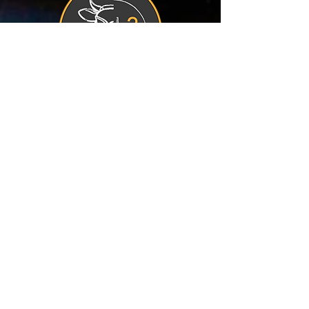
LES DEUX BÊTES désirent offrir
une expérience culinaire stimulante
et enrichissante. Proposer une
cuisine raffinée et accessible qui met
en valeur les talents d’ici en utilisant,
autant que possible, des ingrédients
locaux. L’équipe est composée de
passionnés qui désirent partager leur
amour pour la gastronomie, le
service et les bons moments entre
amis.